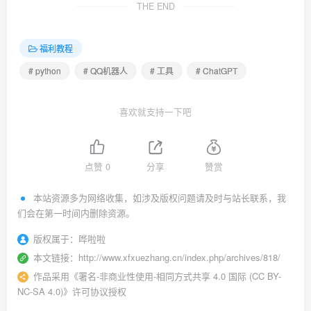
THE END
福利教程
# python
# QQ机器人
# 工具
# ChatGPT
喜欢就支持一下吧
点赞
0
分享
赞赏
本站资源多为网络收集，如涉及版权问题请及时与站长联系，我
们会在第一时间内删除资源。
版权属于：
哗啦啦
本文链接：
http://www.xfxuezhang.cn/index.php/archives/818/
作品采用
《
署名-非商业性使用-相同方式共享 4.0 国际 (CC BY-
NC-SA 4.0)
》许可协议授权