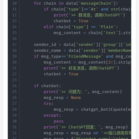
for
 chain 
in
 data
[
'messageChain'
]
:
if
 chain
[
'type'
]
==
'At'
and
str
(
chain
[
'
print
(
'>> 群消息，调用ChatGPT'
)
            chatbot 
=
True
elif
 chain
[
'type'
]
==
'Plain'
:
            msg_content 
=
 chain
[
'text'
]
.
strip
(
    sender_id 
=
 data
[
'sender'
]
[
'group'
]
[
'id'
]
    sender_name 
=
 data
[
'sender'
]
[
'memberName'
]
if
 msg_type
==
'FriendMessage'
and
 msg_conte
        msg_content 
=
 msg_content
[
3
:
]
.
strip
(
)
print
(
'>> 好友消息，调用ChatGPT'
)
        chatbot 
=
True
if
 chatbot
:
print
(
'>> 问题为：'
,
 msg_content
)
        msg_resp 
=
None
try
:
            msg_resp 
=
 chatgpt_bot3
(
quote
(
msg_
except
:
pass
print
(
'>> ChatGPT回复：'
,
 msg_resp
)
        msg_resp 
=
 msg_resp 
or
'<<接口调用异常，
        msg_resp 
=
 f
'@{sender_name}:\n{msg_res