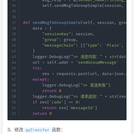
        self
.
sendMsgToGroupSimple
(
session
,
 sen
def
sendMsgToGroupSimple
(
self
,
 session
,
 group
,
    data 
=
{
"sessionKey"
:
 session
,
"group"
:
 group
,
"messageChain"
:
[
{
"type"
:
'Plain'
,
"te
}
    logger
.
DebugLog
(
">> 消息内容："
+
str
(
data
)
)
    url 
=
 self
.
addr 
+
'sendGroupMessage'
try
:
        res 
=
 requests
.
post
(
url
,
 data
=
json
.
dum
except
:
        logger
.
DebugLog
(
">> 发送失败"
)
return
0
    logger
.
DebugLog
(
">> 请求返回："
+
str
(
res
)
)
if
 res
[
'code'
]
==
0
:
return
 res
[
'messageId'
]
return
0
3、修改
函数：
qqTransfer