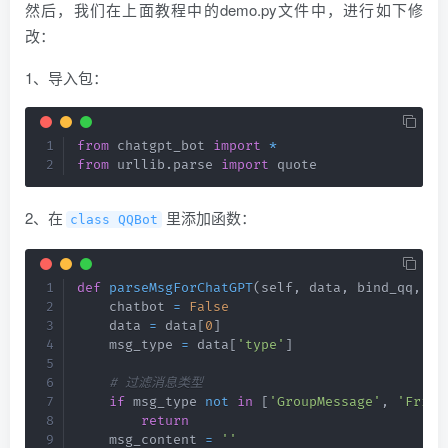
然后，我们在上面教程中的demo.py文件中，进行如下修
改：
1、导入包：
from
 chatgpt_bot 
import
*
from
 urllib
.
parse 
import
 quote
2、在
里添加函数：
class QQBot
def
parseMsgForChatGPT
(
self
,
 data
,
 bind_qq
,
 se
    chatbot 
=
False
    data 
=
 data
[
0
]
    msg_type 
=
 data
[
'type'
]
# 过滤消息类型
if
 msg_type 
not
in
[
'GroupMessage'
,
'Frien
return
    msg_content 
=
''