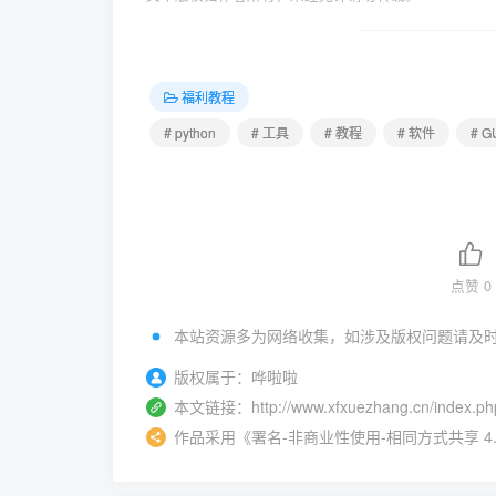
福利教程
# python
# 工具
# 教程
# 软件
# G
点赞
0
本站资源多为网络收集，如涉及版权问题请及
版权属于：
哗啦啦
本文链接：
http://www.xfxuezhang.cn/index.ph
作品采用
《
署名-非商业性使用-相同方式共享 4.0 国际