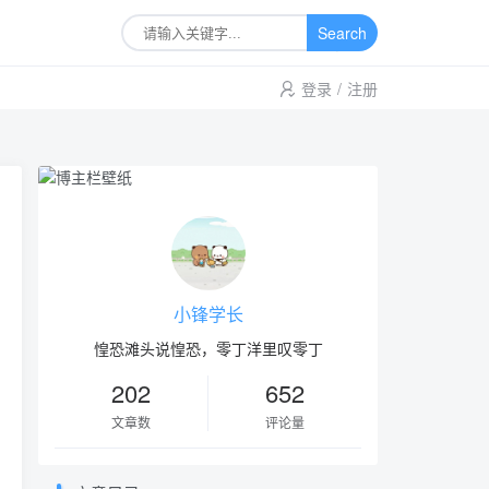
Search
登录
/
注册
小锋学长
惶恐滩头说惶恐，零丁洋里叹零丁
202
652
文章数
评论量