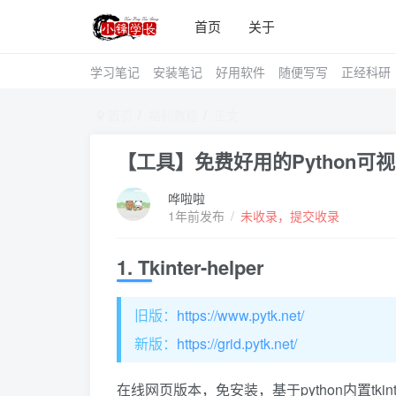
首页
关于
学习笔记
安装笔记
好用软件
随便写写
正经科研
首页
福利教程
正文
【工具】免费好用的Python可
哗啦啦
1年前发布
/
未收录，提交收录
1. Tkinter-helper
旧版：
https://www.pytk.net/
新版：
https://grid.pytk.net/
在线网页版本，免安装，基于python内置tkin