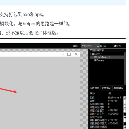
持打包到exe和apk。
了模块化，与helper的思路是一样的。
验
，说不定以后会取消体验版。