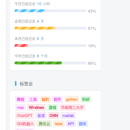
10
今日已经过去
小时
43%
4
这周已经过去
天
57%
6
本月已经过去
天
19%
8
今年已经过去
个月
66%
标签云
教程
工具
福利
软件
python
科研
mac
Windows
游戏
华南理工大学
ChatGPT
安卓
GNN
matlab
QQ机器人
腾讯云
latex
API
题库