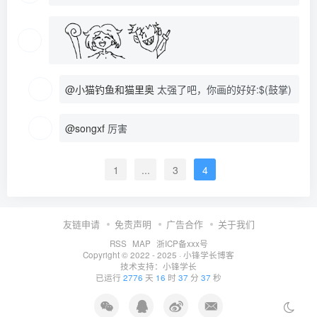
@小猫钓鱼和猫里奥
太强了吧，你画的好好:$(鼓掌)
@songxf
厉害
1
...
3
4
友链申请
免责声明
广告合作
关于我们
RSS
MAP
浙ICP备xxx号
Copyright © 2022 - 2025 ·
小锋学长博客
技术支持：
小锋学长
已运行
2776
天
16
时
37
分
37
秒