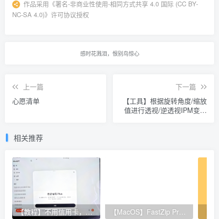
作品采用
《
署名-非商业性使用-相同方式共享 4.0 国际 (CC BY-
NC-SA 4.0)
》许可协议授权
感时花溅泪，恨别鸟惊心
上一篇
下一篇
心愿清单
【工具】根据旋转角度/缩放
值进行透视/逆透视IPM变换
的OpenCV Python代码
相关推荐
【教程】不用信用卡，亲测通过 Apple 礼品卡方式订阅 ChatGPT Plus！
【MacOS】FastZip Pro 3.0.3 激活码生成