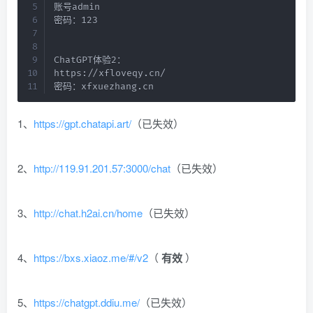
账号admin

密码：123

ChatGPT体验2：

https://xfloveqy.cn/

密码：xfxuezhang.cn
1、
https://gpt.chatapi.art/
（已失效）
2、
http://119.91.201.57:3000/chat
（已失效）
3、
http://chat.h2ai.cn/home
（已失效）
4、
https://bxs.xiaoz.me/#/v2
（
有效
）
​5、
https://chatgpt.ddiu.me/
（已失效）