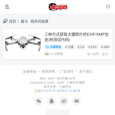
找到
1
篇与
相关的结果
三种方式获取大疆照片的EXIF/XMP信
息(附测试代码)
杂糅随笔
# 大疆
# DJi
# EXIF
# XMP
5年前
1,275
0
友链申请
免责声明
广告合作
关于我们
RSS
MAP
浙ICP备xxx号
Copyright © 2022 - 2025 ·
小锋学长博客
技术支持：
小锋学长
已运行
2775
天
18
时
57
分
46
秒