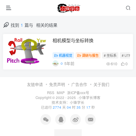
找到
1
篇与
相关的结果
相机模型与坐标转换
机器视觉
调研与报告
# 坐标系
# UTM
5年前
610
0
友链申请
免责声明
广告合作
关于我们
RSS
MAP
浙ICP备xxx号
Copyright © 2022 - 2025 ·
小锋学长博客
技术支持：
小锋学长
已运行
2774
天
04
时
35
分
17
秒