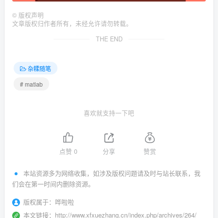
©
版权声明
文章版权归作者所有，未经允许请勿转载。
THE END
杂糅随笔
# matlab
喜欢就支持一下吧
点赞
0
分享
赞赏
本站资源多为网络收集，如涉及版权问题请及时与站长联系，我
们会在第一时间内删除资源。
版权属于：
哗啦啦
本文链接：
http://www.xfxuezhang.cn/index.php/archives/264/