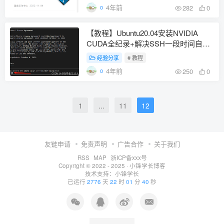
4年前
282
0
【教程】Ubuntu20.04安装NVIDIA
CUDA全纪录+解决SSH一段时间自动
断开报Destination Host Unreachable
经验分享
# 教程
4年前
250
0
1
...
11
12
友链申请
免责声明
广告合作
关于我们
RSS
MAP
浙ICP备xxx号
Copyright © 2022 - 2025 ·
小锋学长博客
技术支持：
小锋学长
已运行
2776
天
22
时
01
分
40
秒