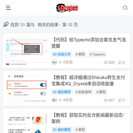
找到
59
篇与
相关的结果
- 第 12 页
【代码】给Typecho添加访客信息气泡
提醒
经验分享
# 教程
# Typecho
3年前
528
0
【教程】超详细通过Shizuku转生支付
宝集成XQ_Crystal来自动收能量
福利教程
# 蚂蚁森林
# 教程
4年前
497
0
【教程】获取实时反诈新闻最新动态/
案例
福利教程
# 教程